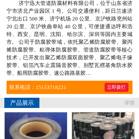
济宁迅大管道防腐材料有限公司，位于山东省济
宁市济北产业园区 1 号。公司交通便利，距日兰速济
工程案例
宁北出口 500 米、济宁机场 20 公里、京沪铁路兖州站
20 公里、京沪铁曲阜站 40 公里，可便捷通达呼和浩
销售业绩
特、西安、昆明、沈阳、哈尔滨、深圳等国内主要城
市。 公司于防腐胶带域，依托聚乙烯防腐胶带、聚丙
联系我们
烯防腐胶带、粘弹体防腐胶带、管道防腐胶带等核心
技术，已开发出聚乙烯防腐双面胶带、聚乙烯电子缘
胶带、铝箔汽车止震隔音胶带、别墅瓦楞基角防水胶
带、船用防腐胶带、速公路路基胶…
联系电话：15153718221
立即拨打
产品展示
详情