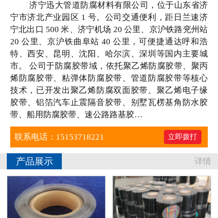
济宁迅大管道防腐材料有限公司，位于山东省济
宁市济北产业园区 1 号。公司交通便利，距日兰速济
工程案例
宁北出口 500 米、济宁机场 20 公里、京沪铁路兖州站
20 公里、京沪铁曲阜站 40 公里，可便捷通达呼和浩
销售业绩
特、西安、昆明、沈阳、哈尔滨、深圳等国内主要城
市。 公司于防腐胶带域，依托聚乙烯防腐胶带、聚丙
联系我们
烯防腐胶带、粘弹体防腐胶带、管道防腐胶带等核心
技术，已开发出聚乙烯防腐双面胶带、聚乙烯电子缘
胶带、铝箔汽车止震隔音胶带、别墅瓦楞基角防水胶
带、船用防腐胶带、速公路路基胶…
联系电话：15153718221
立即拨打
产品展示
详情